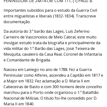
PENINSULAR. DE 24X14 CM. COM 111, [1] PÁGS. B.
Importantes subsídios para o estudo da Guerra Civil
entre miguelistas e liberais (1832-1834). Transcreve
documentação.
Da autoria do 3.º barão das Lages, Luís Zeferino
Carneiro de Vasconcelos de Melo Cabral, este muito
invulgar estudo trata da biografia e principalmente da
vida militar do 1.º Barão das Lages, José Teixeira de
Mesquita, cavaleiro da Casa Real, Coronel de Infantaria
e Comandante de Brigada.
Nasceu em Lamego no ano de 1788. Fez a Guerra
Peninsular como Alferes, ascendeu a Capitão em 1817 e
a Major em 1832. Fez aclamação a D. Maria II em
Cabeceiras de Basto e com 300 homens deste concelho
marchou para o Porto onde organizou o 1.º Batalhão
Nacional de Milícias. O título foi-lhe concedido por D.
Maria II em 1840.