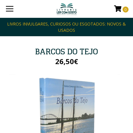
0
LIVROS INVULGARES, CURIOSOS OU ESGOTADOS: NOVOS &
USADOS
BARCOS DO TEJO
26,50€