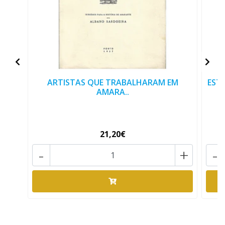
ARTISTAS QUE TRABALHARAM EM
EST
AMARA..
21,20€
-
+
-