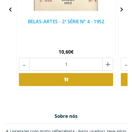
BELAS-ARTES - 2ª SÉRIE Nº 4 - 1952
E
10,60€
-
+
-
Sobre nós
A Livraria.ler.com.gosto (alfarrabista - livros usados), teve início