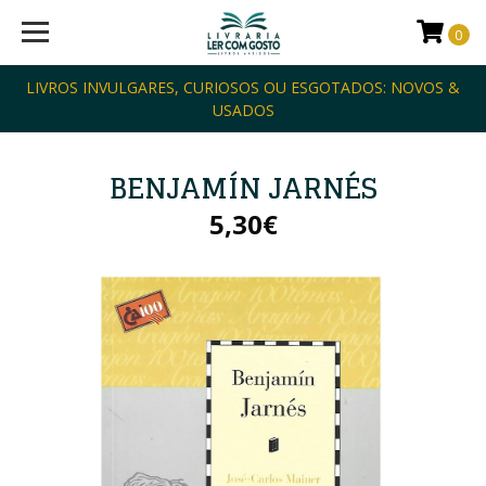
0
LIVROS INVULGARES, CURIOSOS OU ESGOTADOS: NOVOS &
USADOS
BENJAMÍN JARNÉS
5,30€