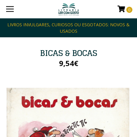
0
LIVROS INVULGARES, CURIOSOS OU ESGOTADOS: NOVOS &
USADOS
BICAS & BOCAS
9,54€