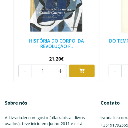
HISTÓRIA DO CORPO: DA
DO TEMP
REVOLUÇÃO F..
21,20€
-
+
-
Sobre nós
Contato
A Livraria.ler.com.gosto (alfarrabista - livros
livraria.ler.c
usados), teve início em Junho 2011 e está
+3519179256