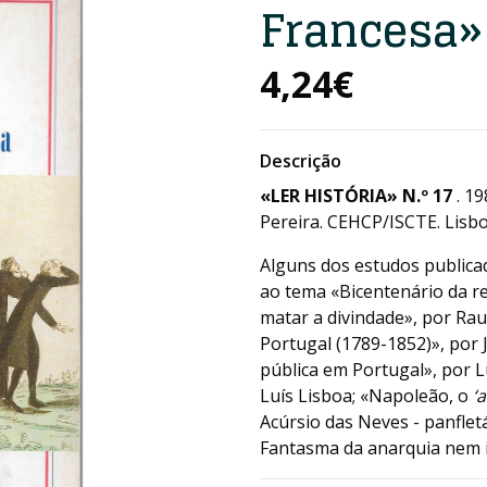
Francesa»
4,24€
Descrição
«LER HISTÓRIA» N.º 17
. 19
Pereira. CEHCP/ISCTE. Lisbo
Alguns dos estudos publica
ao tema «Bicentenário da r
matar a divindade», por Rau
Portugal (1789-1852)», por 
pública em Portugal», por L
Luís Lisboa; «Napoleão, o
‘
Acúrsio das Neves - panflet
Fantasma da anarquia nem i