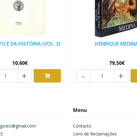
O E DA HISTÓRIA (VOL. 3)
HENRIQUE MEDIN
10,60€
79,50€
+
-
+
Menu
om.gosto@gmail.com
Contacto
55
Livro de Reclamações