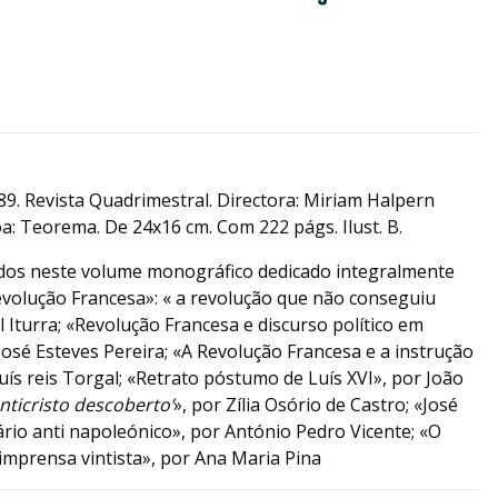
89. Revista Quadrimestral. Directora: Miriam Halpern
a: Teorema. De 24x16 cm. Com 222 págs. Ilust. B.
dos neste volume monográfico dedicado integralmente
evolução Francesa»: « a revolução que não conseguiu
l Iturra; «Revolução Francesa e discurso político em
José Esteves Pereira; «A Revolução Francesa e a instrução
uís reis Torgal; «Retrato póstumo de Luís XVI», por João
anticristo descoberto’
», por Zília Osório de Castro; «José
ário anti napoleónico», por António Pedro Vicente; «O
mprensa vintista», por Ana Maria Pina