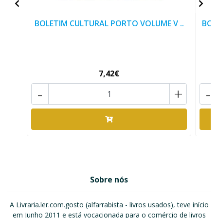
BOLETIM CULTURAL PORTO VOLUME V ..
BOL
7,42€
-
+
-
Sobre nós
A Livraria.ler.com.gosto (alfarrabista - livros usados), teve início
em Junho 2011 e está vocacionada para o comércio de livros