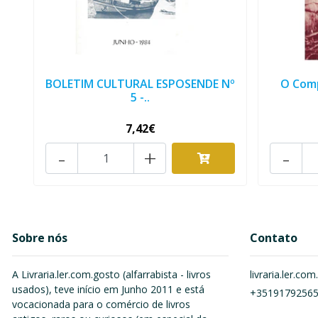
BOLETIM CULTURAL ESPOSENDE Nº
O Com
5 -..
7,42€
-
+
-
Sobre nós
Contato
A Livraria.ler.com.gosto (alfarrabista - livros
livraria.ler.c
usados), teve início em Junho 2011 e está
+3519179256
vocacionada para o comércio de livros