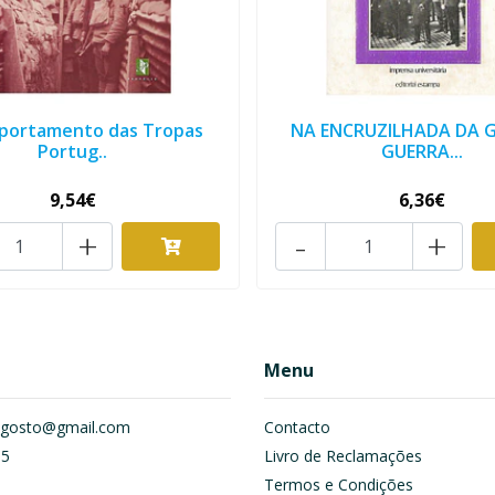
portamento das Tropas
NA ENCRUZILHADA DA 
Portug..
GUERRA...
9,54€
6,36€
+
-
+
Menu
om.gosto@gmail.com
Contacto
55
Livro de Reclamações
Termos e Condições