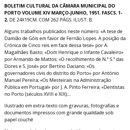
BOLETIM CULTURAL DA CÂMARA MUNICIPAL DO
PORTO VOLUME XIV MARÇO-JUNHO, 1951. FASCS. 1-
2.
DE 24X19CM. COM 262 PÁGS. ILUST. B.
Alguns trabalhos publicados neste número: «A tese de
Damião de Góis em favor de Fernão Lopes. A posição da
Crónica de Cinco reis em face dessa tese» por A.
Magalhães Basto; «Dom Henrique o Infante Cavaleiro»
por Armando de Mattos; «O recolhimento de N.ª S.ª das
Dores e S. José» por Bertino Daciano; «Os
governadores civis do distrito do Porto» por António
Manuel Pereira; «Os Mesteirais na Administração
Pública em Portugal» por J. A. Pinto Ferreira; «Dentistas
no Porto (séculos XVIII e XIX);…
Ilustrado em extra-texto com gravuras, fotografias e
documentos impressos com grande qualidade sob
papel couché