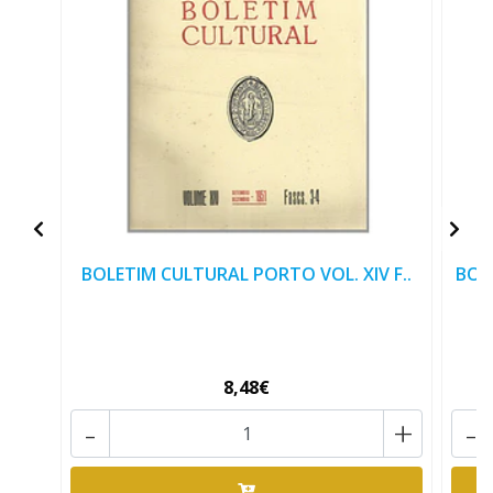
BOLETIM CULTURAL PORTO VOL. XIV F..
BOL
8,48€
-
+
-