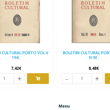
M CULTURAL PORTO VOL.V
BOLETIM CULTURAL POR
194..
IV M..
7,42€
8,48€
+
-
+
Menu