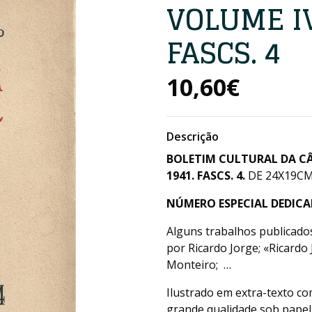
VOLUME I
FASCS. 4
10,60€
Descrição
BOLETIM CULTURAL DA C
1941. FASCS. 4.
DE 24X19CM.
NÚMERO ESPECIAL DEDIC
Alguns trabalhos publicados
por Ricardo Jorge; «Ricardo
Monteiro; …
Ilustrado em extra-texto c
grande qualidade sob papel