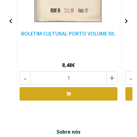
BOLETIM CULTURAL PORTO VOLUME XII..
B
8,48€
-
+
-
Sobre nós