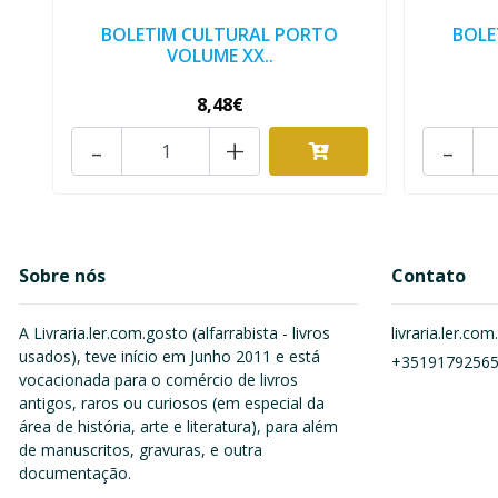
BOLETIM CULTURAL PORTO
BOLE
VOLUME XX..
8,48€
-
+
-
Sobre nós
Contato
A Livraria.ler.com.gosto (alfarrabista - livros
livraria.ler.c
usados), teve início em Junho 2011 e está
+3519179256
vocacionada para o comércio de livros
antigos, raros ou curiosos (em especial da
área de história, arte e literatura), para além
de manuscritos, gravuras, e outra
documentação.