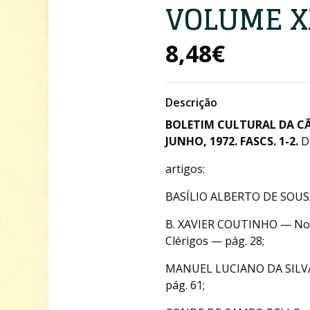
VOLUME XX
8,48€
Descrição
BOLETIM CULTURAL DA C
JUNHO, 1972. FASCS. 1-2.
D
artigos:
BASÍLIO ALBERTO DE SOUSA
B. XAVIER COUTINHO — Novos
Clérigos — pág. 28;
MANUEL LUCIANO DA SILVA 
pág. 61;