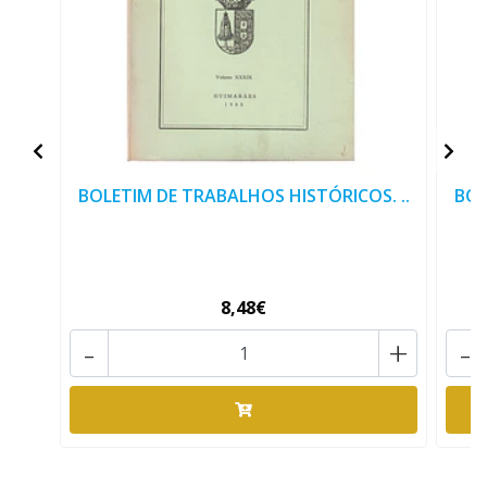
BOLETIM DE TRABALHOS HISTÓRICOS. ..
BOL
8,48€
-
+
-