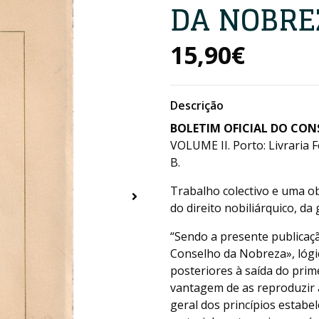
DA NOBREZ
15,90€
Descrição
BOLETIM OFICIAL DO CO
VOLUME II. Porto: Livraria 
B.
Trabalho colectivo e uma o
do direito nobiliárquico, da
“Sendo a presente publicaç
Conselho da Nobreza», lógi
posteriores à saída do pri
vantagem de as reproduzir a
geral dos princípios estab