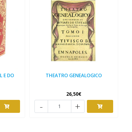
L E DO
THEATRO GENEALOGICO
26,50€
-
+