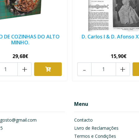
O DE COZINHAS DO ALTO
D. Carlos I & D. Afonso XII
MINHO.
29,68€
15,90€
+
-
+
Menu
om.gosto@gmail.com
Contacto
55
Livro de Reclamações
Termos e Condições