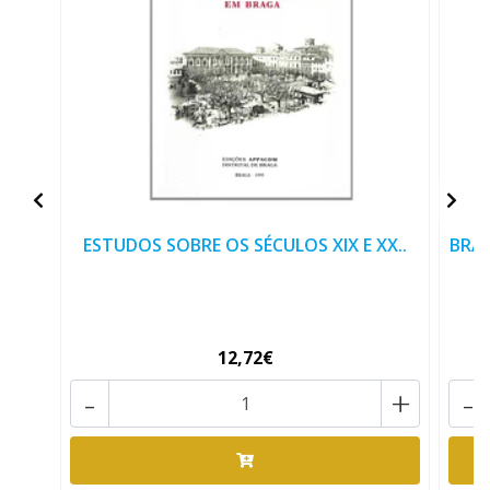
ESTUDOS SOBRE OS SÉCULOS XIX E XX..
BRAG
12,72€
-
+
-