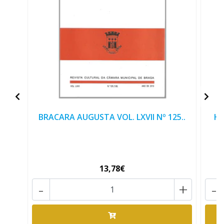
BRACARA AUGUSTA VOL. LXVII Nº 125..
Hi
13,78€
-
+
-