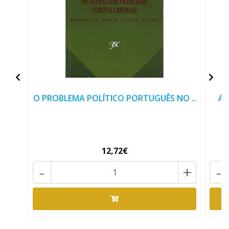
O PROBLEMA POLÍTICO PORTUGUÊS NO ..
AB
12,72€
-
+
-