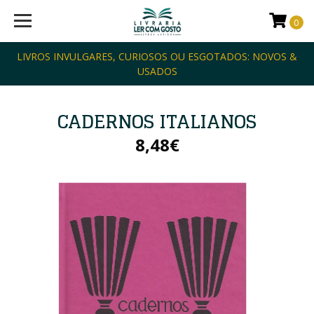
0
LIVROS INVULGARES, CURIOSOS OU ESGOTADOS: NOVOS &
USADOS
CADERNOS ITALIANOS
8,48€