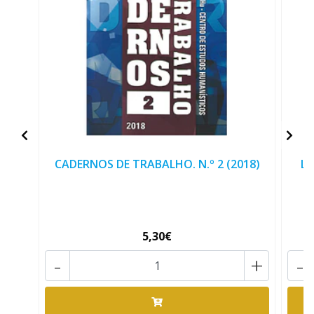
CADERNOS DE TRABALHO. N.º 2 (2018)
LI
5,30€
-
+
-