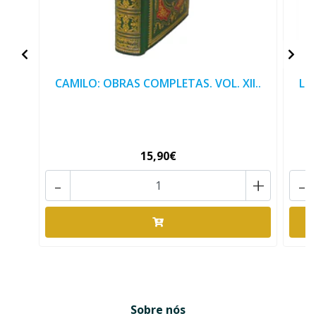
CAMILO: OBRAS COMPLETAS. VOL. XII..
LU
15,90€
-
+
-
Sobre nós