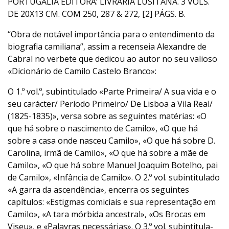
PORTUGÁLIA EDITORA: LIVRARIA LUSITANA. 3 VOLS.
DE 20X13 CM. COM 250, 287 & 272, [2] PÁGS. B.
“Obra de notável importância para o entendimento da
biografia camiliana”, assim a recenseia Alexandre de
Cabral no verbete que dedicou ao autor no seu valioso
«Dicionário de Camilo Castelo Branco»:
O 1.º vol.º, subintitulado «Parte Primeira/ A sua vida e o
seu carácter/ Período Primeiro/ De Lisboa a Vila Real/
(1825-1835)», versa sobre as seguintes matérias: «O
que há sobre o nascimento de Camilo», «O que há
sobre a casa onde nasceu Camilo», «O que há sobre D.
Carolina, irmã de Camilo», «O que há sobre a mãe de
Camilo», «O que há sobre Manuel Joaquim Botelho, pai
de Camilo», «Infância de Camilo». O 2.º vol. subintitulado
«A garra da ascendência», encerra os seguintes
capítulos: «Estigmas comiciais e sua representação em
Camilo», «A tara mórbida ancestral», «Os Brocas em
Viseu», e «Palavras necessárias». O 3.º vol. subintitula-