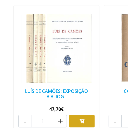
LUÍS DE CAMÕES: EXPOSIÇÃO
C
BIBLIOG..
47,70€
-
+
-