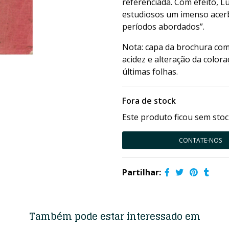
referenciada. Com efeito, L
estudiosos um imenso acerb
períodos abordados”.
Nota: capa da brochura co
acidez e alteração da color
últimas folhas.
Fora de stock
Este produto ficou sem stoc
CONTATE-NOS
Partilhar:
Também pode estar interessado em