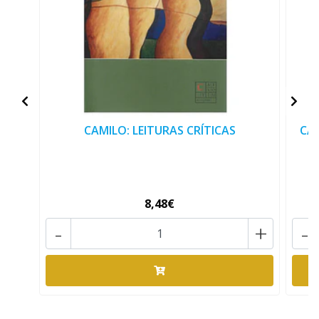
CAMILO: LEITURAS CRÍTICAS
CAM
8,48€
-
+
-