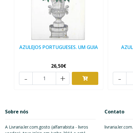
AZULEJOS PORTUGUESES. UM GUIA
AZUL
26,50€
-
+
-
Sobre nós
Contato
A Livraria.ler.com.gosto (alfarrabista - livros
livraria.ler.c