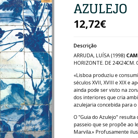
AZULEJO
12,72€
Descrição
ARRUDA, LUÍSA (1998)
CAMI
HORIZONTE. DE 24X24CM. C
«Lisboa produziu e consumi
séculos XVII, XVIII e XIX e
ainda pode ser visto na zon
dos interiores que cria ambi
azulejaria concebida para o
O "Guia do Azulejo" resulta
passeio que se propõe ao l
Marvila.» Profusamente ilu