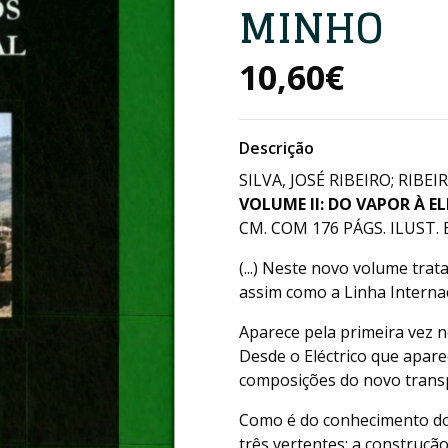
MINHO
10,60€
Descrição
SILVA, JOSÉ RIBEIRO; RIBE
VOLUME II: DO VAPOR À E
CM. COM 176 PÁGS. ILUST. E
(...) Neste novo volume tra
assim como a Linha Interna
Aparece pela primeira vez n
Desde o Eléctrico que apare
composições do novo trans
Como é do conhecimento dos
três vertentes: a construçã