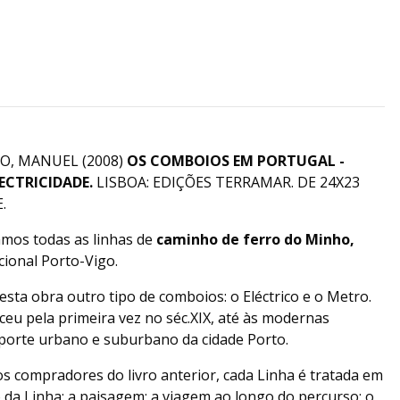
IRO, MANUEL (2008)
OS COMBOIOS EM PORTUGAL -
LECTRICIDADE.
LISBOA: EDIÇÕES TERRAMAR. DE 24X23
.
tamos todas as linhas de
caminho de ferro do Minho,
cional Porto-Vigo.
esta obra outro tipo de comboios: o Eléctrico e o Metro.
ceu pela primeira vez no séc.XIX, até às modernas
porte urbano e suburbano da cidade Porto.
 compradores do livro anterior, cada Linha é tratada em
o da Linha; a paisagem; a viagem ao longo do percurso; o