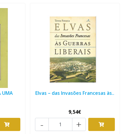
A UMA
Elvas – das Invasões Francesas às..
9,54€
-
+