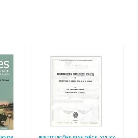
IO DA
INSTITUIÇÕES PIAS (SÉCS. XVI-XX