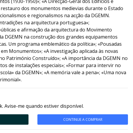
ntos (1930-1950)»; «A Direcção-Geral dos Edifícios e
restauro dos monumentos medievias durante o Estado
cionalismos e regionalismos na acção da DGEMN.
tradições na arquitectura portuguesa»;
blicas e afirmação da arquitectura do Movimento
da DGEMN na construção dos grandes equipamentos
cas. Um programa emblemático da política»; «Pousadas
 e em Monumentos»; «A investigação aplicada às novas
 no Património Construído»; «A importância da DGEMN no
os de instalações especiais»; «Formar para intervir no
escola» da DGEMN»; «A memória vale a pena»; «Uma nova
rimonial».
k. Avise-me quando estiver disponível.
CONTINUE A COMPRAR