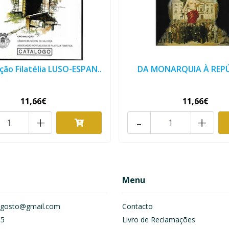
ição Filatélia LUSO-ESPAN..
DA MONARQUIA À REP
11,66€
11,66€
+
-
+
Menu
om.gosto@gmail.com
Contacto
55
Livro de Reclamações