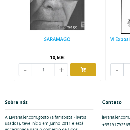
SARAMAGO
VI Expos
10,60€
-
+
-
Sobre nós
Contato
A Livraria.ler.com.gosto (alfarrabista - livros
livraria.ler.c
usados), teve início em Junho 2011 e está
+3519179256
vocacionada para o comércio de livros