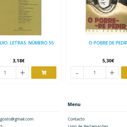
IO. LETRAS. NÚMERO 55
O POBRE DE PEDI
3,18€
5,30€
+
-
+
Menu
om.gosto@gmail.com
Contacto
55
Livro de Reclamações