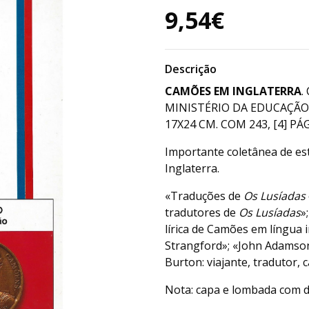
9,54€
Descrição
CAMÕES EM INGLATERRA
.
MINISTÉRIO DA EDUCAÇÃO,
17X24 CM. COM 243, [4] PÁG
Importante coletânea de e
Inglaterra.
«Traduções de
Os Lusíadas
tradutores de
Os Lusíadas
»
lírica de Camões em língua 
Strangford»; «John Adamson
Burton: viajante, tradutor, 
Nota: capa e lombada com d