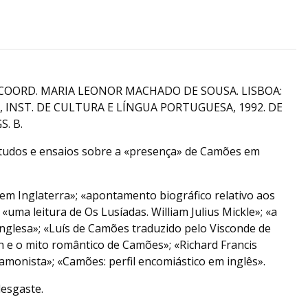
 COORD. MARIA LEONOR MACHADO DE SOUSA. LISBOA:
 INST. DE CULTURA E LÍNGUA PORTUGUESA, 1992. DE
S. B.
studos e ensaios sobre a «presença» de Camões em
em Inglaterra»; «apontamento biográfico relativo aos
; «uma leitura de Os Lusíadas. William Julius Mickle»; «a
inglesa»; «Luís de Camões traduzido pelo Visconde de
 e o mito romântico de Camões»; «Richard Francis
camonista»; «Camões: perfil encomiástico em inglês».
esgaste.