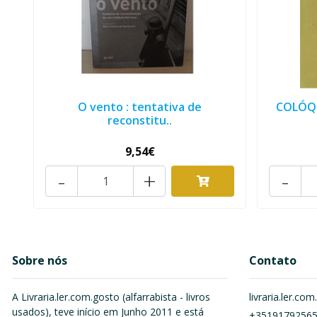
O vento : tentativa de
COLÓQU
reconstitu..
9,54€
-
+
-
Sobre nós
Contato
A Livraria.ler.com.gosto (alfarrabista - livros
livraria.ler.c
usados), teve início em Junho 2011 e está
+3519179256