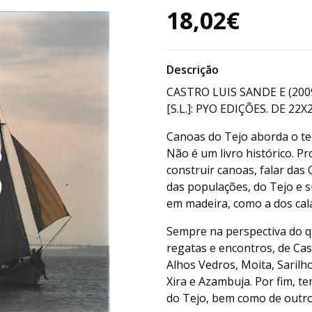
18,02€
Descrição
CASTRO LUIS SANDE E (200
[S.L.]: PYO EDIÇÕES. DE 22X
Canoas do Tejo aborda o te
Não é um livro histórico. P
construir canoas, falar da
das populações, do Tejo e s
em madeira, como a dos cala
Sempre na perspectiva do 
regatas e encontros, de Casc
Alhos Vedros, Moita, Sarilh
Xira e Azambuja. Por fim, 
do Tejo, bem como de outros