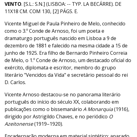
VENTO
. [S.L.: S.N.] (LISBOA: -- TYP. LA BECÁRRE). DE
11X18 CM. COM 130, [2] PÁGS. E.
Vicente Miguel de Paula Pinheiro de Melo, conhecido
como o 3.º Conde de Arnoso, foi um poeta e
dramaturgo português nascido em Lisboa a 9 de
dezembro de 1881 e falecido na mesma cidade a 15 de
junho de 1925. Era filho de Bernardo Pinheiro Correia
de Melo, o 1.º Conde de Arnoso, um destacado oficial do
exército, diplomata e escritor, membro do grupo
literário "Vencidos da Vida" e secretário pessoal do rei
D. Carlos.
Vicente Arnoso destacou-se no panorama literário
português do início do século XX, colaborando em
publicações como o bissemanário
A Monarquia
(1916),
dirigido por Astrigildo Chaves, e no periódico
O
Azeitonense
(1919–1920).
Encadernação moderna em material sintético; aparado