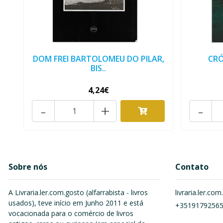
DOM FREI BARTOLOMEU DO PILAR,
CRÓ
BIS..
4,24€
-
+
-
Sobre nós
Contato
A Livraria.ler.com.gosto (alfarrabista - livros
livraria.ler.c
usados), teve início em Junho 2011 e está
+3519179256
vocacionada para o comércio de livros