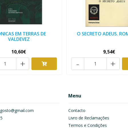
NICAS EM TERRAS DE
O SECRETO ADEUS. R
VALDEVEZ
10,60€
9,54€
+
-
+
Menu
om.gosto@gmail.com
Contacto
55
Livro de Reclamações
Termos e Condições