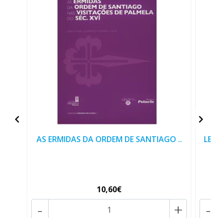
AS ERMIDAS DA ORDEM DE SANTIAGO ..
LEI
10,60€
-
+
-