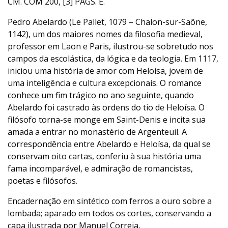
CM. COM 200, [3] PÁGS. E.
Pedro Abelardo (Le Pallet, 1079 – Chalon-sur-Saône,
1142), um dos maiores nomes da filosofia medieval,
professor em Laon e Paris, ilustrou-se sobretudo nos
campos da escolástica, da lógica e da teologia. Em 1117,
iniciou uma história de amor com Heloísa, jovem de
uma inteligência e cultura excepcionais. O romance
conhece um fim trágico no ano seguinte, quando
Abelardo foi castrado às ordens do tio de Heloísa. O
filósofo torna-se monge em Saint-Denis e incita sua
amada a entrar no monastério de Argenteuil. A
correspondência entre Abelardo e Heloísa, da qual se
conservam oito cartas, conferiu à sua história uma
fama incomparável, e admiração de romancistas,
poetas e filósofos.
Encadernação em sintético com ferros a ouro sobre a
lombada; aparado em todos os cortes, conservando a
capa ilustrada por Manuel Correia,