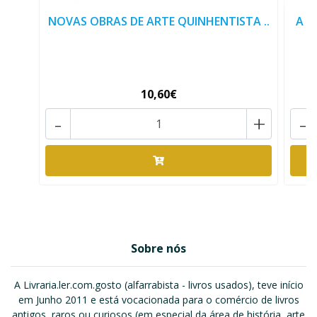
NOVAS OBRAS DE ARTE QUINHENTISTA ..
A Q
10,60€
-
+
-
Sobre nós
A Livraria.ler.com.gosto (alfarrabista - livros usados), teve início
em Junho 2011 e está vocacionada para o comércio de livros
antigos, raros ou curiosos (em especial da área de história, arte