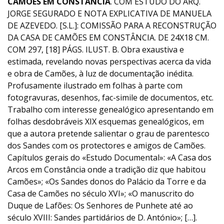
CAMÕES EM CONSTÂNCIA
. COM ESTUDO DO ARQ.
JORGE SEGURADO E NOTA EXPLICATIVA DE MANUELA
DE AZEVEDO. [S.L.]: COMISSÃO PARA A RECONSTRUÇÃO
DA CASA DE CAMÕES EM CONSTÂNCIA. DE 24X18 CM.
COM 297, [18] PÁGS. ILUST. B. Obra exaustiva e
estimada, revelando novas perspectivas acerca da vida
e obra de Camões, à luz de documentação inédita.
Profusamente ilustrado em folhas à parte com
fotogravuras, desenhos, fac-simile de documentos, etc.
Trabalho com interesse genealógico apresentando em
folhas desdobráveis XIX esquemas genealógicos, em
que a autora pretende salientar o grau de parentesco
dos Sandes com os protectores e amigos de Camões.
Capítulos gerais do «Estudo Documental»: «A Casa dos
Arcos em Constância onde a tradição diz que habitou
Camões»; «Os Sandes donos do Palácio da Torre e da
Casa de Camões no século XVI»; «O manuscrito do
Duque de Lafões: Os Senhores de Punhete até ao
século XVIII: Sandes partidários de D. António»; […].