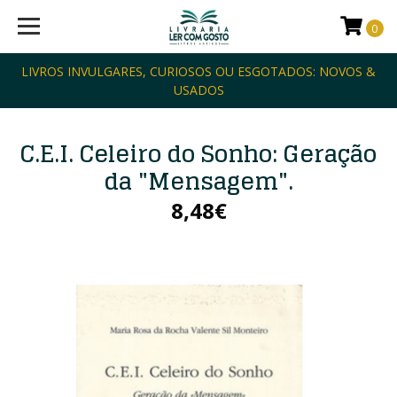
0
LIVROS INVULGARES, CURIOSOS OU ESGOTADOS: NOVOS &
USADOS
C.E.I. Celeiro do Sonho: Geração
da "Mensagem".
8,48€