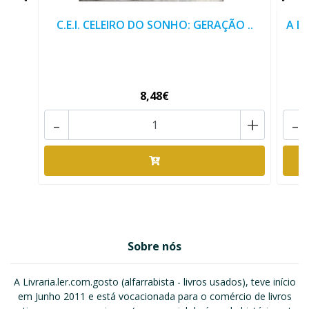
C.E.I. CELEIRO DO SONHO: GERAÇÃO ..
A E
8,48€
-
+
-
Sobre nós
A Livraria.ler.com.gosto (alfarrabista - livros usados), teve início
em Junho 2011 e está vocacionada para o comércio de livros