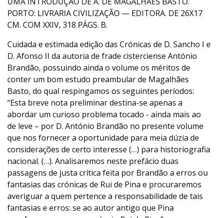
UMA INTRODUÇÃO DE A. DE MAGALHÃES BASTO.
PORTO: LIVRARIA CIVILIZAÇÃO — EDITORA. DE 26X17
CM. COM XXIV, 318 PÁGS. B.
Cuidada e estimada edição das Crónicas de D. Sancho I e
D. Afonso II da autoria de frade cisterciense António
Brandão, possuindo ainda o volume os méritos de
conter um bom estudo preambular de Magalhães
Basto, do qual respingamos os seguintes períodos:
“Esta breve nota preliminar destina-se apenas a
abordar um curioso problema tocado - ainda mais ao
de leve – por D. António Brandão no presente volume
que nos fornecer a oportunidade para meia dúzia de
considerações de certo interesse (…) para historiografia
nacional. (…). Analisaremos neste prefácio duas
passagens de justa crítica feita por Brandão a erros ou
fantasias das crónicas de Rui de Pina e procuraremos
averiguar a quem pertence a responsabilidade de tais
fantasias e erros: se ao autor antigo que Pina