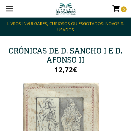
0
LIVROS INVULGARES, CURIOSOS OU ESGOTADOS: NOVOS &
USADOS
CRÓNICAS DE D. SANCHO I E D.
AFONSO II
12,72€