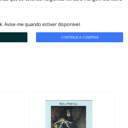
k. Avise-me quando estiver disponível.
CONTINUE A COMPRAR