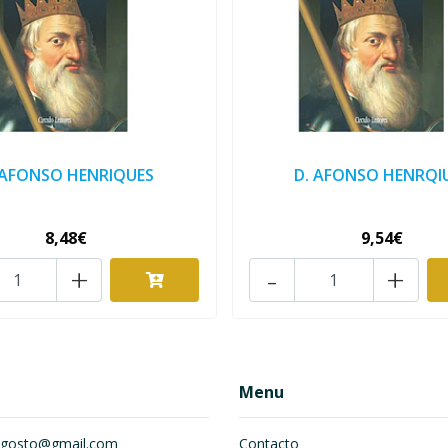
 AFONSO HENRIQUES
D. AFONSO HENRQI
8,48€
9,54€
+
-
+
Menu
om.gosto@gmail.com
Contacto