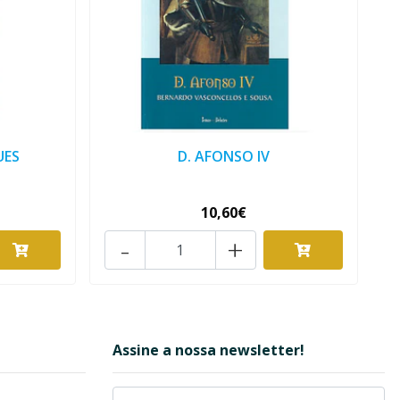
UES
D. AFONSO IV
10,60€
-
+
Assine a nossa newsletter!