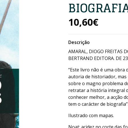
BIOGRAFI
10,60€
Descrição
AMARAL, DIOGO FREITAS DO
BERTRAND EDITORA. DE 23X
“Este livro não é uma obra 
autoria de historiador, ma
sobre o magno problema do
retratar a história integral
conhecer melhor, a acção do
tem o carácter de biografia”
Ilustrado com mapas.
Noat: acidez no corte das 