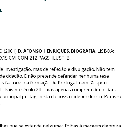
A
 (2001)
D. AFONSO HENRIQUES. BIOGRAFIA
. LISBOA:
15 CM. COM 212 PÁGS. ILUST. B.
de investigação, mas de reflexão e divulgação. Não tem
s de cidadão. E não pretende defender nenhuma tese
s factores da formação de Portugal, nem tão-pouco
 do País no século XII - mas apenas compreender, e dar a
 principal protagonista da nossa independência. Por isso
.
folhas que se estende nalgumas folhas à margem dianteira