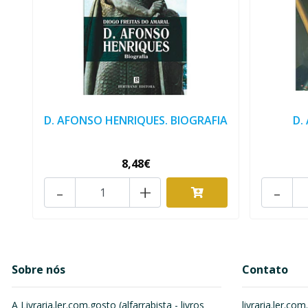
D. AFONSO HENRIQUES. BIOGRAFIA
D.
8,48€
-
+
-
Sobre nós
Contato
A Livraria.ler.com.gosto (alfarrabista - livros
livraria.ler.c