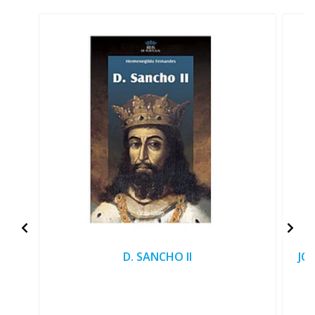
D. SANCHO II
JO