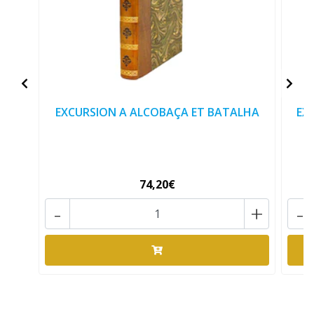
EXCURSION A ALCOBAÇA ET BATALHA
EX
74,20€
-
+
-