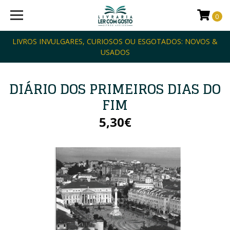
0
LIVROS INVULGARES, CURIOSOS OU ESGOTADOS: NOVOS &
USADOS
DIÁRIO DOS PRIMEIROS DIAS DO
FIM
5,30€