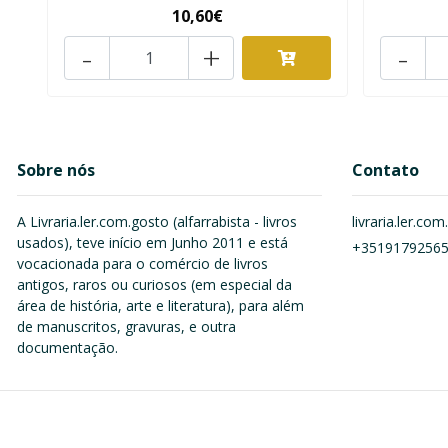
10,60€
-
+
-
Sobre nós
Contato
A Livraria.ler.com.gosto (alfarrabista - livros
livraria.ler.c
usados), teve início em Junho 2011 e está
+3519179256
vocacionada para o comércio de livros
antigos, raros ou curiosos (em especial da
área de história, arte e literatura), para além
de manuscritos, gravuras, e outra
documentação.