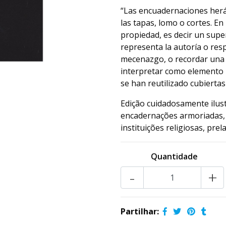
“Las encuadernaciones herá
las tapas, lomo o cortes. E
propiedad, es decir un supe
representa la autoría o res
mecenazgo, o recordar una d
interpretar como elemento 
se han reutilizado cubiertas
Edição cuidadosamente ilus
encadernações armoriadas, 
instituições religiosas, prelat
Quantidade
-
+
Partilhar: