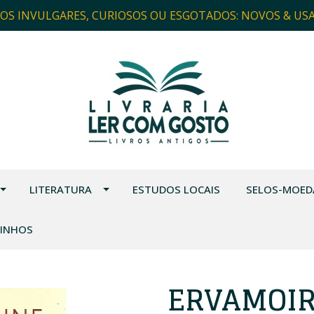
ROS INVULGARES, CURIOSOS OU ESGOTADOS: NOVOS & US
LITERATURA
ESTUDOS LOCAIS
SELOS-MOED
VINHOS
ERVAMOI