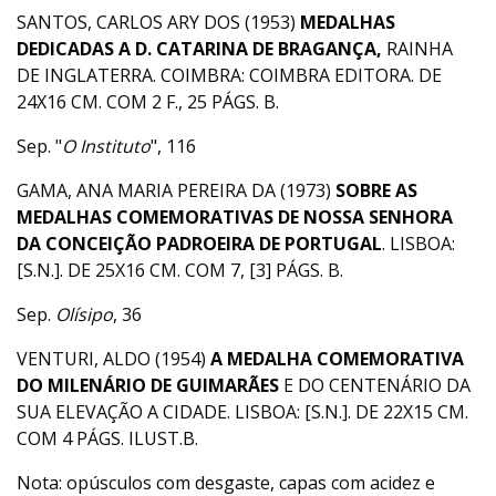
SANTOS, CARLOS ARY DOS (1953)
MEDALHAS
DEDICADAS A D. CATARINA DE BRAGANÇA,
RAINHA
DE INGLATERRA. COIMBRA: COIMBRA EDITORA. DE
24X16 CM. COM 2 F., 25 PÁGS. B.
Sep. "
O Instituto
", 116
GAMA, ANA MARIA PEREIRA DA (1973)
SOBRE AS
MEDALHAS COMEMORATIVAS DE NOSSA SENHORA
DA CONCEIÇÃO PADROEIRA DE PORTUGAL
. LISBOA:
[S.N.]. DE 25X16 CM. COM 7, [3] PÁGS. B.
Sep.
Olísipo
, 36
VENTURI, ALDO (1954)
A MEDALHA COMEMORATIVA
DO MILENÁRIO DE GUIMARÃES
E DO CENTENÁRIO DA
SUA ELEVAÇÃO A CIDADE. LISBOA: [S.N.]. DE 22X15 CM.
COM 4 PÁGS. ILUST.B.
Nota: opúsculos com desgaste, capas com acidez e