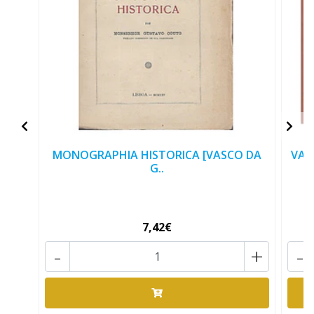
MONOGRAPHIA HISTORICA [VASCO DA
VAS
G..
7,42€
-
+
-