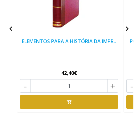
ELEMENTOS PARA A HISTÓRIA DA IMPR..
POR
42,40€
-
+
-