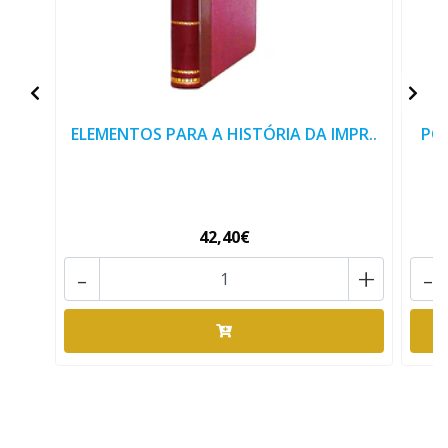
ELEMENTOS PARA A HISTÓRIA DA IMPR..
POR
42,40€
-
+
-