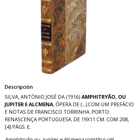
Descripción
SILVA, ANTÓNIO JOSÉ DA (1916)
AMPHITRYÃO, OU
JUPITER E ALCMENA
, ÓPERA DE (…).COM UM PREFÁCIO
E NOTAS DE FRANCISCO TORRINHA. PORTO:
RENASCENÇA PORTUGUESA. DE 19X11 CM. COM 208,
[4] PÁGS. E.
Amphitryão ou, Jupiter e Alcmena
constitui um