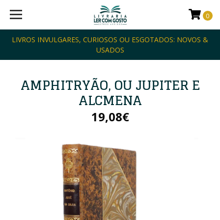
0
LIVROS INVULGARES, CURIOSOS OU ESGOTADOS: NOVOS &
USADOS
AMPHITRYÃO, OU JUPITER E
ALCMENA
19,08€