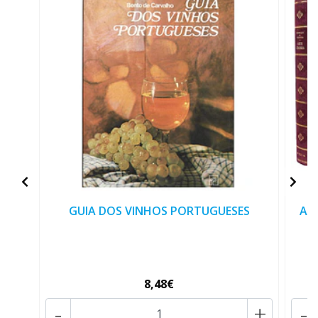
GUIA DOS VINHOS PORTUGUESES
ART
8,48€
-
+
-