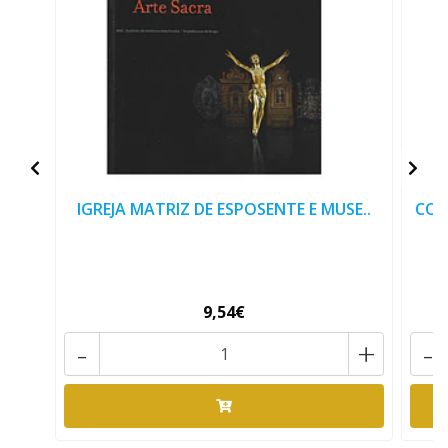
IGREJA MATRIZ DE ESPOSENTE E MUSE..
COL
9,54€
-
+
-