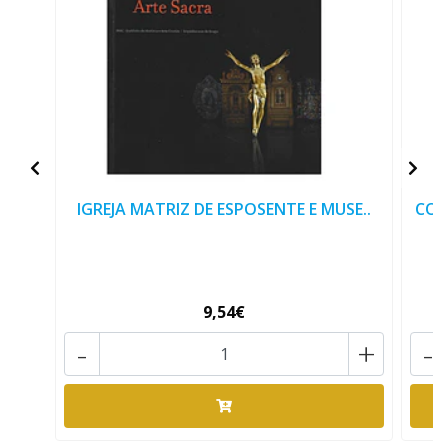
IGREJA MATRIZ DE ESPOSENTE E MUSE..
COL
9,54€
-
+
-