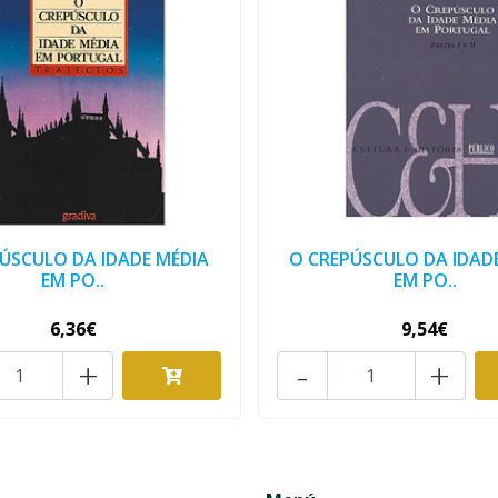
ÚSCULO DA IDADE MÉDIA
O CREPÚSCULO DA IDAD
EM PO..
EM PO..
6,36€
9,54€
+
-
+