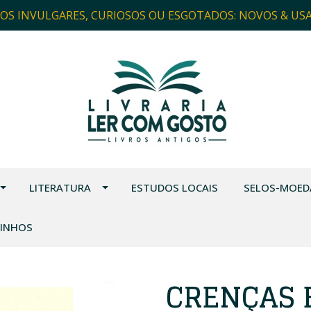
ROS INVULGARES, CURIOSOS OU ESGOTADOS: NOVOS & US
LITERATURA
ESTUDOS LOCAIS
SELOS-MOED
VINHOS
CRENÇAS 