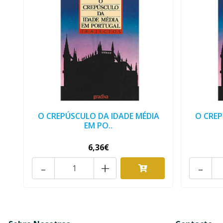
O CREPÚSCULO DA IDADE MÉDIA
O CREP
EM PO..
6,36€
-
+
-